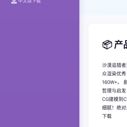
中文版下载
📦 
沙漠追猎者
众渲染优秀
160W+
哲理与启发
CG建模到
细腻！绝对
下载