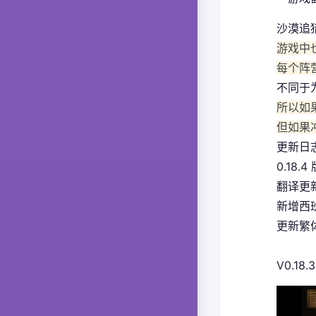
沙漠追
游戏中
每个阵
不同于
所以如
但如果
更新日
0.18.4
翻译更
新增西
更新繁体
V0.18.3