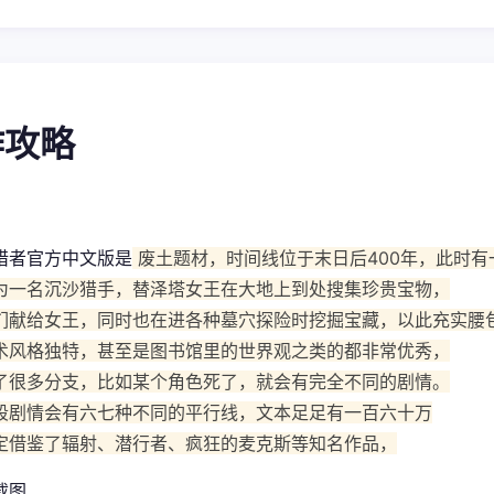
操作攻略
猎者官方中文版是
废土题材，时间线位于末日后400年，此时有
为一名沉沙猎手，替泽塔女王在大地上到处搜集珍贵宝物，
们献给女王，同时也在进各种墓穴探险时挖掘宝藏，以此充实腰
术风格独特，甚至是图书馆里的世界观之类的都非常优秀，
了很多分支，比如某个角色死了，就会有完全不同的剧情。
段剧情会有六七种不同的平行线，文本足足有一百六十万
定借鉴了辐射、潜行者、疯狂的麦克斯等知名作品，