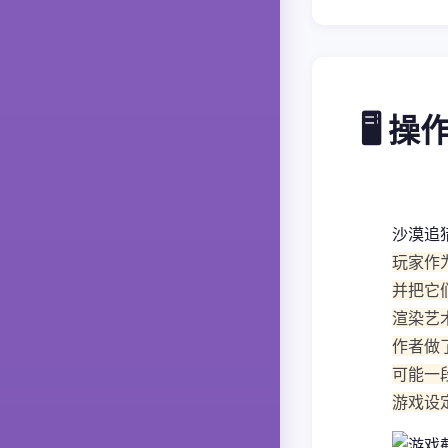
🖥️ 
沙漠追
玩家作
并把它
渲染艺
作者做
可能一
游戏设