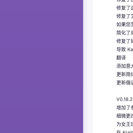
修复了
修复了
如果您
简化了
修复了如
导致 K
翻译
添加意大
更新简体
更新俄语
V0.18.2
增加了
细微更
为女王
在 Kra