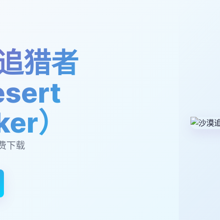
追猎者
sert
lker）
费下载