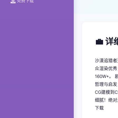
免费下载
💼 
沙漠追猎者
众渲染优秀
160W+
哲理与启发
CG建模到
细腻！绝对
下载