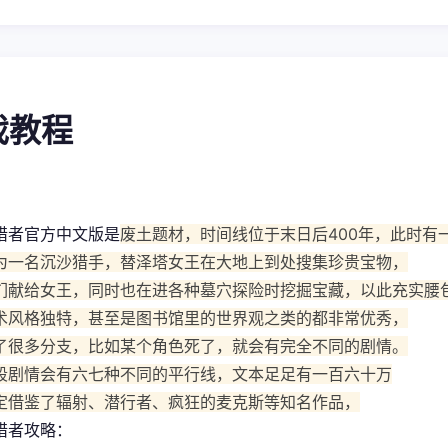
游戏教程
猎者官方中文版是
废土题材，时间线位于末日后400年，此时有
为一名沉沙猎手，替泽塔女王在大地上到处搜集珍贵宝物，
们献给女王，同时也在进各种墓穴探险时挖掘宝藏，以此充实腰
术风格独特，甚至是图书馆里的世界观之类的都非常优秀，
了很多分支，比如某个角色死了，就会有完全不同的剧情。
段剧情会有六七种不同的平行线，文本足足有一百六十万
定借鉴了辐射、潜行者、疯狂的麦克斯等知名作品，
猎者攻略：