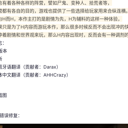
也有着各种各样的阵营，譬如尸鬼、变种人、拾荒者等，
营都有各自的目的，游戏也提供了一些选择给玩家用来合纵连横
为H而H，本作主打的是剧情为先，H为辅料的这样一种体验，
果只是为了H内容而游玩本作，那么很多时候反而不会出现冲的
冲着剧情和世界观来玩，那么H内容出现时，反而会有一种调剂
志：
 版本
新
班牙语翻译（贡献者：Darax）
中文翻译（贡献者：AHHCrazy）
/错误修复：