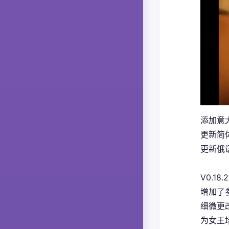
添加意大
更新简体
更新俄语
V0.18.2
增加了
细微更
为女王