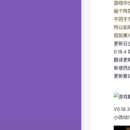
游戏中
每个阵
不同于
所以如
但如果
更新日
0.18.4
翻译更
新增西
更新繁体
V0.18.3
小改动