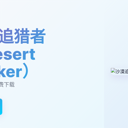
追猎者
sert
lker）
费下载