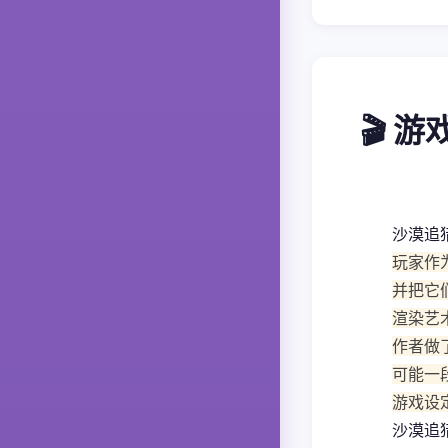
🎬 
沙漠追
玩家作
并把它
渲染艺
作者做
可能一
游戏设
沙漠追