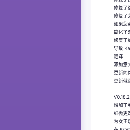
修复了
修复了
如果您
简化了
修复了如
导致 K
翻译
添加意大
更新简体
更新俄语
V0.18.2
增加了
细微更
为女王
在 Kra