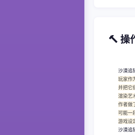
🔨 
沙漠追
玩家作
并把它
渲染艺
作者做
可能一
游戏设
沙漠追