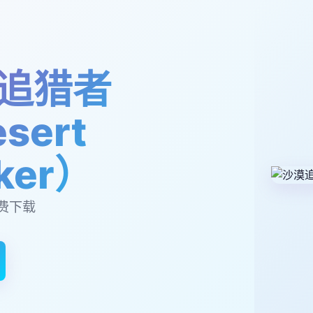
追猎者
sert
lker）
费下载