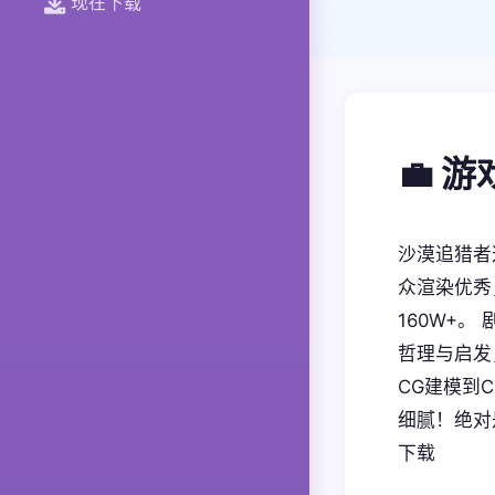
现在下载
💼 
沙漠追猎者
众渲染优秀
160W+
哲理与启发
CG建模到
细腻！绝对
下载