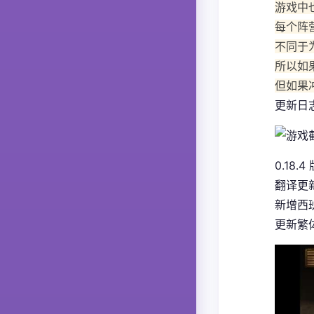
游戏中
每个阵
不同于
所以如
但如果
更新日
0.18.4
翻译更
新增西
更新繁体