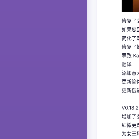
修复了
如果您
简化了
修复了如
导致 K
翻译
添加意大
更新简体
更新俄语
V0.18.2
增加了
细微更
为女王