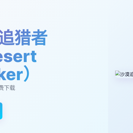
追猎者
sert
lker）
费下载