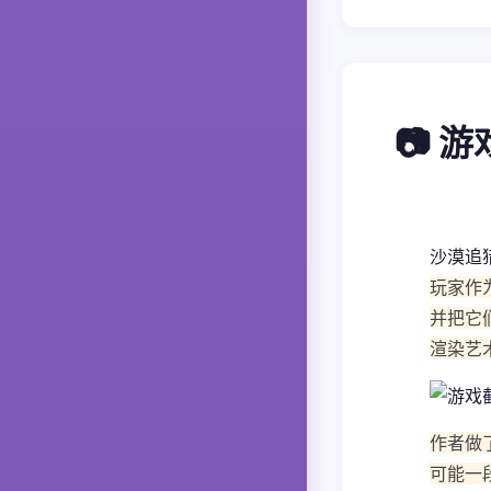
📷 
沙漠追
玩家作
并把它
渲染艺
作者做
可能一