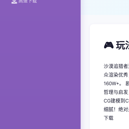
高速下载
🎮 
沙漠追猎者
众渲染优秀
160W+
哲理与启发
CG建模到
细腻！绝对
下载