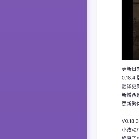
更新日
0.18.4
翻译更
新增西
更新繁体
V0.18.3
小改动
修复了