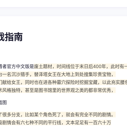
游戏指南
猎者官方中文版是
废土题材，时间线位于末日后400年，此时有
为一名沉沙猎手，替泽塔女王在大地上到处搜集珍贵宝物，
们献给女王，同时也在进各种墓穴探险时挖掘宝藏，以此充实腰
术风格独特，甚至是图书馆里的世界观之类的都非常优秀，
了很多分支，比如某个角色死了，就会有完全不同的剧情。
段剧情会有六七种不同的平行线，文本足足有一百六十万