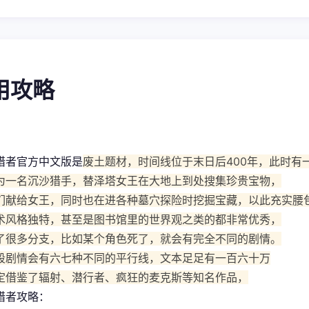
使用攻略
猎者官方中文版是
废土题材，时间线位于末日后400年，此时有
为一名沉沙猎手，替泽塔女王在大地上到处搜集珍贵宝物，
们献给女王，同时也在进各种墓穴探险时挖掘宝藏，以此充实腰
术风格独特，甚至是图书馆里的世界观之类的都非常优秀，
了很多分支，比如某个角色死了，就会有完全不同的剧情。
段剧情会有六七种不同的平行线，文本足足有一百六十万
定借鉴了辐射、潜行者、疯狂的麦克斯等知名作品，
猎者攻略：