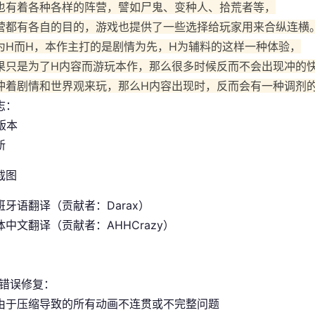
也有着各种各样的阵营，譬如尸鬼、变种人、拾荒者等，
营都有各自的目的，游戏也提供了一些选择给玩家用来合纵连横
为H而H，本作主打的是剧情为先，H为辅料的这样一种体验，
果只是为了H内容而游玩本作，那么很多时候反而不会出现冲的
冲着剧情和世界观来玩，那么H内容出现时，反而会有一种调剂
志：
 版本
新
班牙语翻译（贡献者：Darax）
中文翻译（贡献者：AHHCrazy）
/错误修复：
由于压缩导致的所有动画不连贯或不完整问题