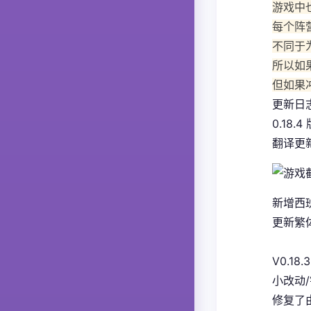
游戏中
每个阵
不同于
所以如
但如果
更新日
0.18.4
翻译更
新增西
更新繁体
V0.18.3
小改动
修复了