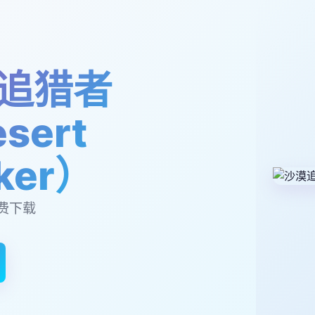
追猎者
sert
lker）
费下载