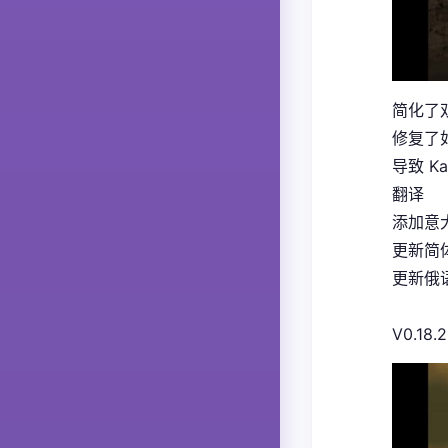
简化了
修复了如
导致 K
翻译
添加意大
更新简体
更新俄语
V0.18.2