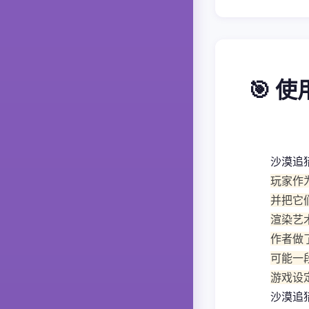
🎯 
沙漠追
玩家作
并把它
渲染艺
作者做
可能一
游戏设
沙漠追