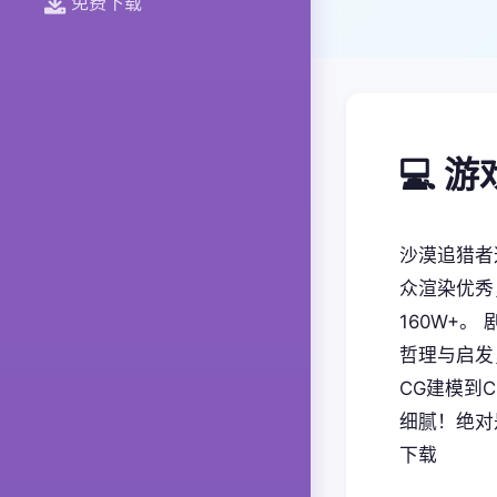
免费下载
💻 
沙漠追猎者
众渲染优秀
160W+
哲理与启发
CG建模到
细腻！绝对
下载