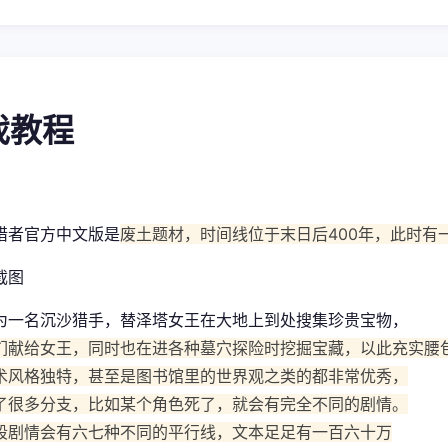
游戏教程
猎者官方中文版是
废土题材，时间线位于末日后400年，此时有
为一名沉沙猎手，替泽塔女王在大地上到处搜集珍贵宝物，
们献给女王，同时也在进各种墓穴探险时挖掘宝藏，以此充实腰
术风格独特，甚至是图书馆里的世界观之类的都非常优秀，
了很多分支，比如某个角色死了，就会有完全不同的剧情。
段剧情会有六七种不同的平行线，文本足足有一百六十万