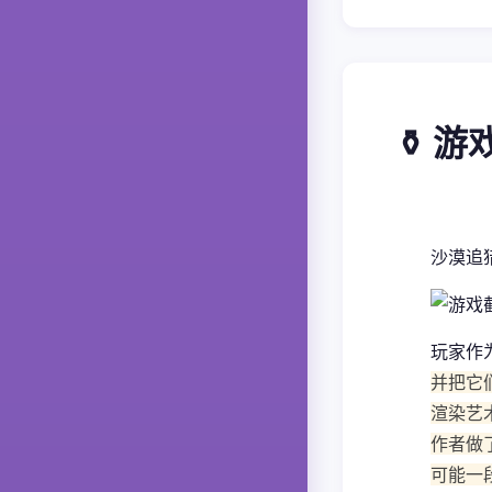
⚱️ 
沙漠追
玩家作
并把它
渲染艺
作者做
可能一