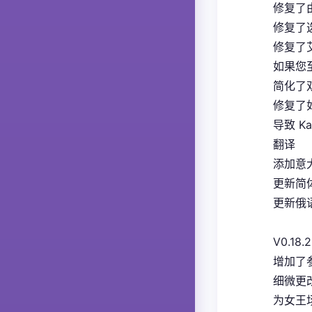
修复了
修复了
修复了
如果您
简化了
修复了如
导致 K
翻译
添加意大
更新简体
更新俄语
V0.18.2
增加了
细微更
为女王