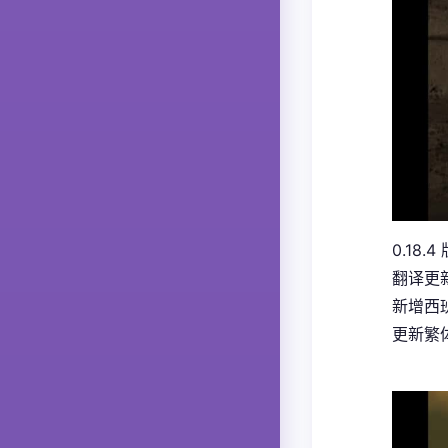
0.18.4
翻译更
新增西
更新繁体