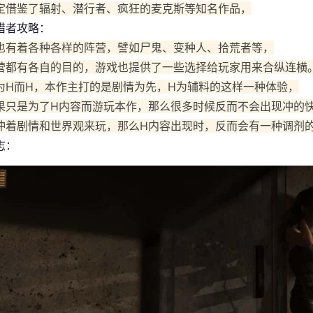
定借鉴了辐射、潜行者、疯狂的麦克斯等知名作品，
猎者攻略：
也有着各种各样的阵营，譬如尸鬼、变种人、拾荒者等，
营都有各自的目的，游戏也提供了一些选择给玩家用来合纵连横
为H而H，本作主打的是剧情为先，H为辅料的这样一种体验，
果只是为了H内容而游玩本作，那么很多时候反而不会出现冲的
冲着剧情和世界观来玩，那么H内容出现时，反而会有一种调剂
志：