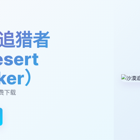
追猎者
sert
lker）
费下载