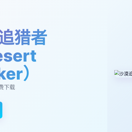
追猎者
sert
lker）
费下载