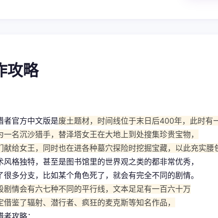
操作攻略
猎者官方中文版是
废土题材，时间线位于末日后400年，此时有
为一名沉沙猎手，替泽塔女王在大地上到处搜集珍贵宝物，
们献给女王，同时也在进各种墓穴探险时挖掘宝藏，以此充实腰
术风格独特，甚至是图书馆里的世界观之类的都非常优秀，
了很多分支，比如某个角色死了，就会有完全不同的剧情。
段剧情会有六七种不同的平行线，文本足足有一百六十万
定借鉴了辐射、潜行者、疯狂的麦克斯等知名作品，
猎者攻略：