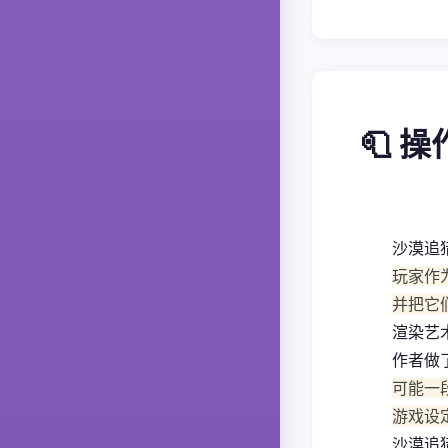
🧻 
沙漠追
玩家作
并把它
渲染艺
作者做
可能一
游戏设
沙漠追