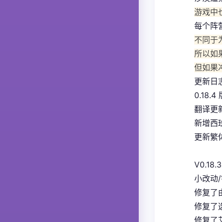
游戏中
每个阵
不同于
所以如
但如果
更新日
0.18.4
翻译更
新增西
更新繁体
V0.18.3
小改动
修复了
修复了
修复了