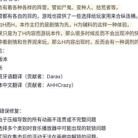
也有着各种各样的阵营，譬如尸鬼、变种人、拾荒者等，
营都有各自的目的，游戏也提供了一些选择给玩家用来合纵连横
为H而H，本作主打的是剧情为先，H为辅料的这样一种体验，
果只是为了H内容而游玩本作，那么很多时候反而不会出现冲的
冲着剧情和世界观来玩，那么H内容出现时，反而会有一种调剂
志：
 版本
新
班牙语翻译（贡献者：Darax）
中文翻译（贡献者：AHHCrazy）
/错误修复：
由于压缩导致的所有动画不连贯或不完整问题
选择多个类别时音乐播放器中可能出现的软锁问题
艾因在集市后的活动无法在画廊中解锁的问题。