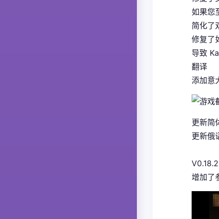
如果您
简化了
修复了如
导致 K
翻译
添加意大
更新简体
更新俄语
V0.18.2
增加了