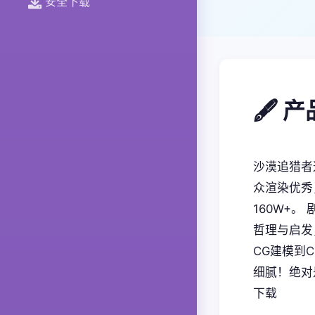
安全下载
🖋️ 
沙漠追猎者
众渲染优秀
160W+
哲理与启发
CG建模到
细腻！绝对
下载