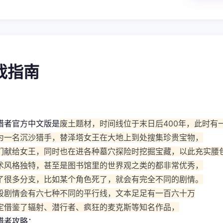
游戏指南
猎者官方中文版是
废土题材，时间线位于末日后400年，此时有
为一名沉沙猎手，替泽塔女王在大地上到处搜集珍贵宝物，
们献给女王，同时也在进各种墓穴探险时挖掘宝藏，以此充实腰
术风格独特，甚至是图书馆里的世界观之类的都非常优秀，
了很多分支，比如某个角色死了，就会有完全不同的剧情。
段剧情会有六七种不同的平行线，文本足足有一百六十万
定借鉴了辐射、潜行者、疯狂的麦克斯等知名作品，
猎者攻略：