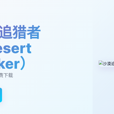
追猎者
sert
lker）
费下载