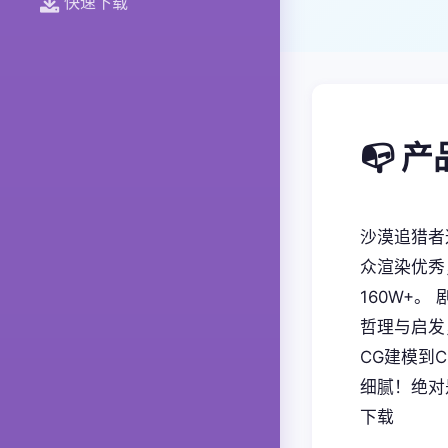
快速下载
📭 
沙漠追猎者
众渲染优秀
160W+
哲理与启发
CG建模到
细腻！绝对
下载