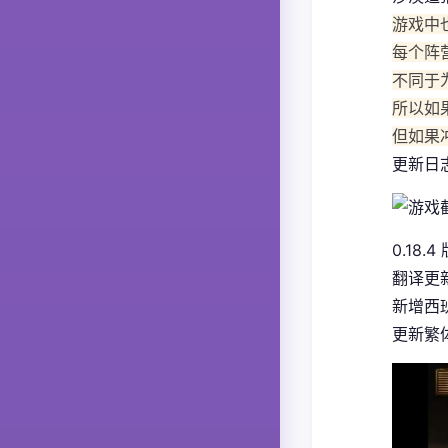
游戏中
每个阵
不同于
所以如
但如果
更新日
0.18.4
翻译更
新增西
更新繁体