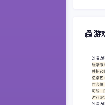
📠 
沙漠追
玩家作
并把它
渲染艺
作者做
可能一
游戏设
沙漠追