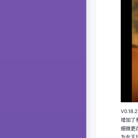
V0.18.2
增加了
细微更
为女王