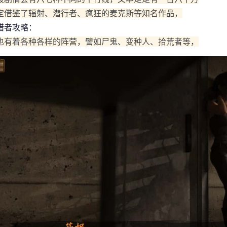
定借鉴了辐射、潜行者、疯狂的麦克斯等知名作品，
猎者攻略：
也有着各种各样的阵营，譬如尸鬼、变种人、拾荒者等，