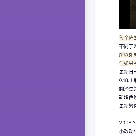
每个阵
不同于
所以如
但如果
更新日
0.18.4
翻译更
新增西
更新繁体
V0.18.3
小改动