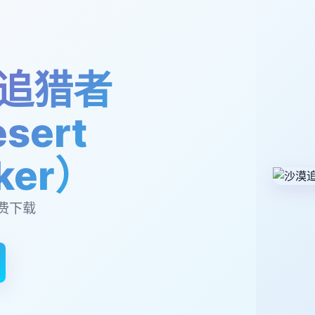
追猎者
sert
lker）
费下载