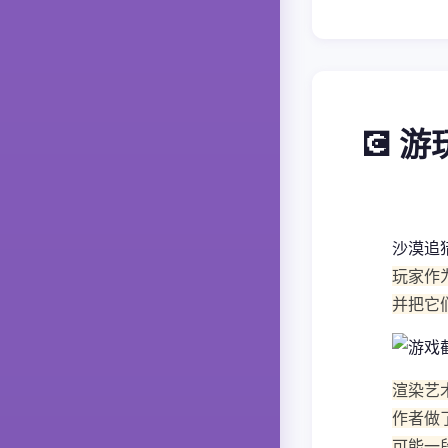
💽 
沙漠追
玩家作
并把它
渲染艺
作者做
可能一