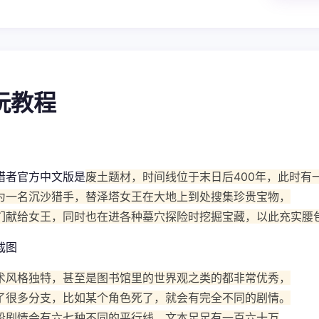
游玩教程
猎者官方中文版是
废土题材，时间线位于末日后400年，此时有
为一名沉沙猎手，替泽塔女王在大地上到处搜集珍贵宝物，
们献给女王，同时也在进各种墓穴探险时挖掘宝藏，以此充实腰
术风格独特，甚至是图书馆里的世界观之类的都非常优秀，
了很多分支，比如某个角色死了，就会有完全不同的剧情。
段剧情会有六七种不同的平行线，文本足足有一百六十万