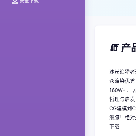
安全下载
🧯 
沙漠追猎者
众渲染优秀
160W+
哲理与启发
CG建模到
细腻！绝对
下载