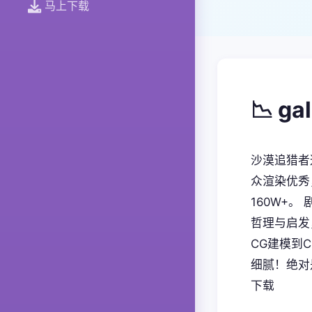
马上下载
📉 g
沙漠追猎者
众渲染优秀
160W+
哲理与启发
CG建模到
细腻！绝对
下载