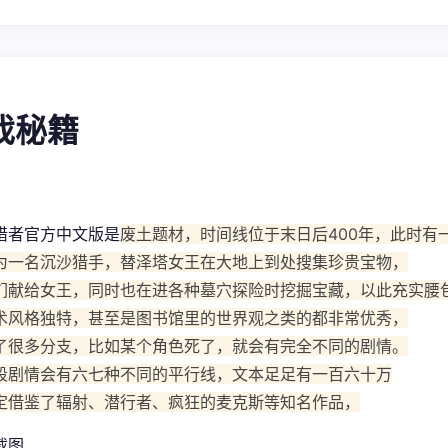
游戏秘籍
猎者官方中文版是
废土题材，时间线位于末日后400年，此时有
为一名沉沙猎手，替泽塔女王在大地上到处搜集珍贵宝物，
们献给女王，同时也在进各种墓穴探险时挖掘宝藏，以此充实腰
术风格独特，甚至是图书馆里的世界观之类的都非常优秀，
了很多分支，比如某个角色死了，就会有完全不同的剧情。
段剧情会有六七种不同的平行线，文本足足有一百六十万
定借鉴了辐射、潜行者、疯狂的麦克斯等知名作品，