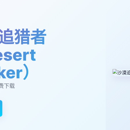
追猎者
sert
lker）
费下载