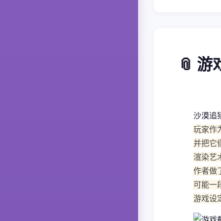
📎 
沙漠追
玩家作
并把它
渲染艺
作者做
可能一
游戏设