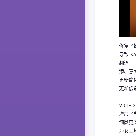
修复了如
导致 K
翻译
添加意大
更新简体
更新俄语
V0.18.2
增加了
细微更
为女王