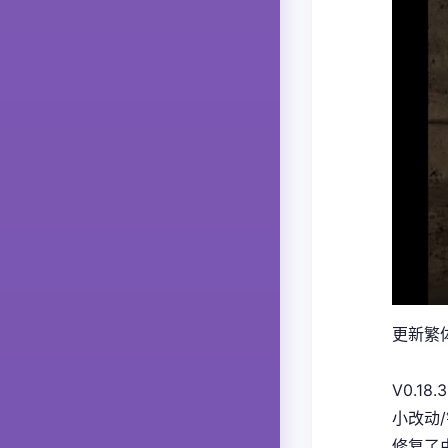
更新繁体
V0.18.3
小改动
修复了