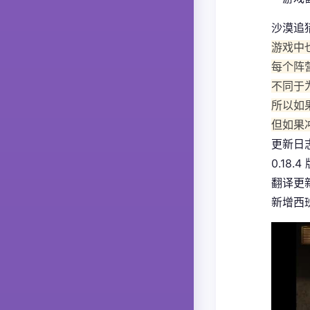
沙漠追
游戏中
每个阵
不同于
所以如
但如果
更新日
0.18.4
翻译更
新增西