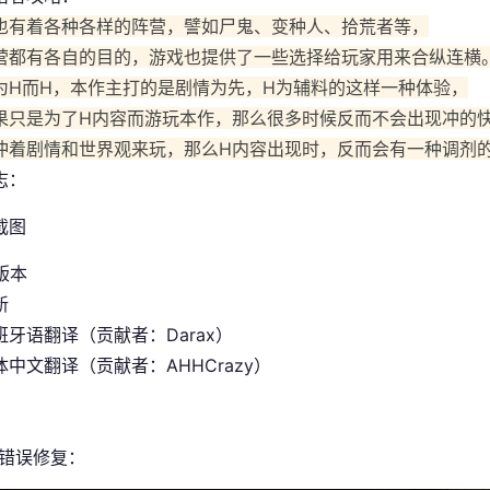
也有着各种各样的阵营，譬如尸鬼、变种人、拾荒者等，
营都有各自的目的，游戏也提供了一些选择给玩家用来合纵连横
为H而H，本作主打的是剧情为先，H为辅料的这样一种体验，
果只是为了H内容而游玩本作，那么很多时候反而不会出现冲的
冲着剧情和世界观来玩，那么H内容出现时，反而会有一种调剂
志：
 版本
新
班牙语翻译（贡献者：Darax）
中文翻译（贡献者：AHHCrazy）
/错误修复：