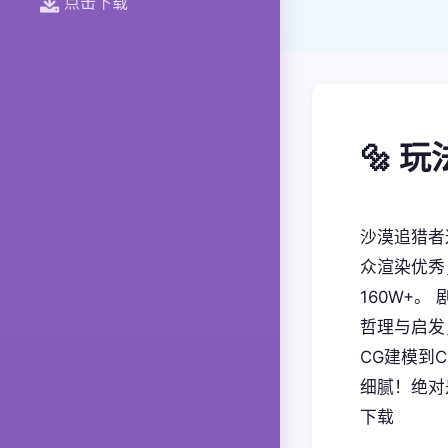
点击下载
🔩 
沙漠追猎者
众渲染优秀
160W+
哲理与启发
CG建模到
细腻！绝对
下载