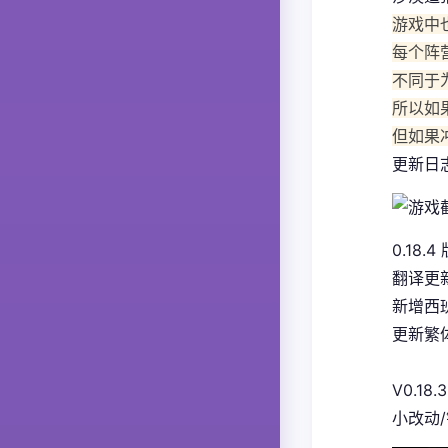
游戏中
每个阵
不同于
所以如
但如果
更新日
0.18.4
翻译更
新增西
更新繁体
V0.18.3
小改动