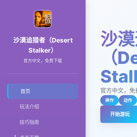
沙漠
沙漠追猎者（Desert
Stalker）
（De
官方中文，免费下载
Sta
官方中文，免
首页
神作
动作
玩法介绍
开始游玩
技巧指南