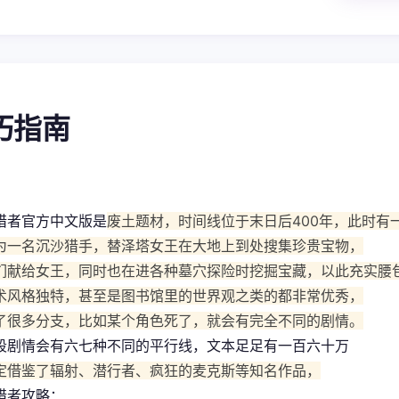
技巧指南
猎者官方中文版是
废土题材，时间线位于末日后400年，此时有
为一名沉沙猎手，替泽塔女王在大地上到处搜集珍贵宝物，
们献给女王，同时也在进各种墓穴探险时挖掘宝藏，以此充实腰
术风格独特，甚至是图书馆里的世界观之类的都非常优秀，
了很多分支，比如某个角色死了，就会有完全不同的剧情。
段剧情会有六七种不同的平行线，文本足足有一百六十万
定借鉴了辐射、潜行者、疯狂的麦克斯等知名作品，
猎者攻略：