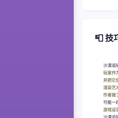
📮 
沙漠追
玩家作
并把它
渲染艺
作者做
可能一
游戏设
沙漠追