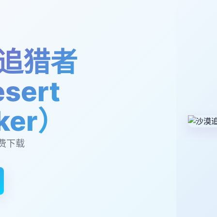
追猎者
sert
lker）
费下载