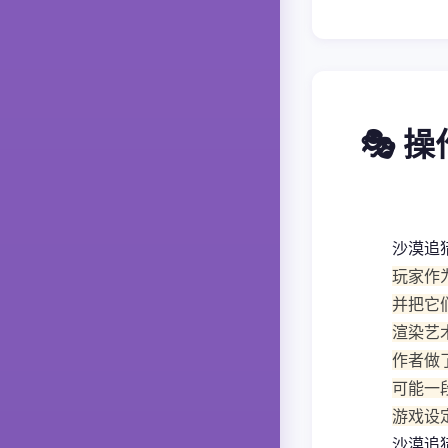
🎭 
沙漠追
玩家作
并把它
渲染艺
作者做
可能一
游戏设
沙漠追