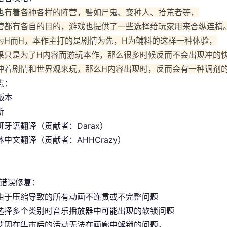
也有着各种各样的阵营，譬如尸鬼、变种人、拾荒者等，
营都有各自的目的，游戏也提供了一些选择给玩家用来合纵连横
为H而H，本作主打的是剧情为先，H为辅料的这样一种体验，
果只是为了H内容而游玩本作，那么很多时候反而不会出现冲的
冲着剧情和世界观来玩，那么H内容出现时，反而会有一种调剂
志：
 版本
新
班牙语翻译（贡献者：Darax）
中文翻译（贡献者：AHHCrazy）
/错误修复：
由于压缩导致的所有动画不连贯或不完整问题
选择多个类别时音乐播放器中可能出现的软锁问题
艾因在集市后的活动无法在画廊中解锁的问题。