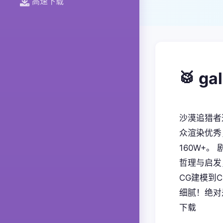
高速下载
🥁 g
沙漠追猎者
众渲染优秀
160W+
哲理与启发
CG建模到
细腻！绝对
下载