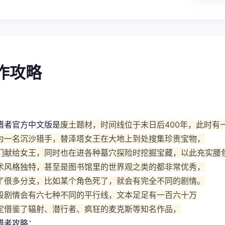
操作攻略
猎者官方中文版是
废土题材，时间线位于末日后400年，此时有
为一名沉沙猎手，替泽塔女王在大地上到处搜集珍贵宝物，
们献给女王，同时也在进各种墓穴探险时挖掘宝藏，以此充实腰
术风格独特，甚至是图书馆里的世界观之类的都非常优秀，
了很多分支，比如某个角色死了，就会有完全不同的剧情。
段剧情会有六七种不同的平行线，文本足足有一百六十万
定借鉴了辐射、潜行者、疯狂的麦克斯等知名作品，
猎者攻略：