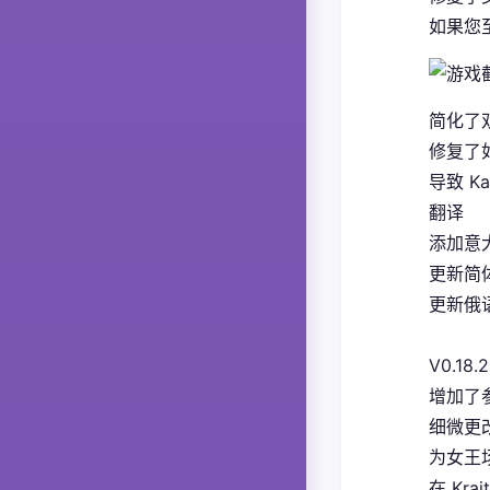
如果您
简化了
修复了如
导致 K
翻译
添加意大
更新简体
更新俄语
V0.18.2
增加了
细微更
为女王
在 Kra