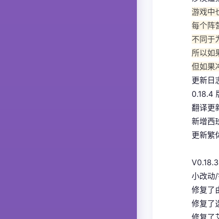
游戏中
每个阵
不同于
所以如
但如果
更新日
0.18.4
翻译更
新增西
更新繁体
V0.18.3
小改动
修复了
修复了
修复了