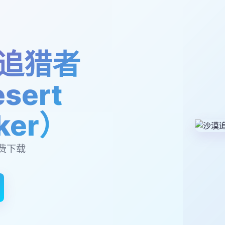
追猎者
sert
lker）
费下载