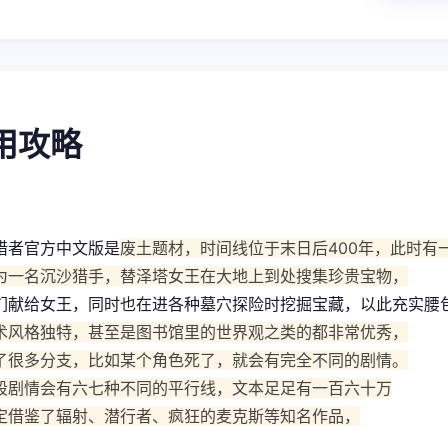
使用攻略
猎者官方中文版是
废土题材，时间线位于末日后400年，此时有
为一名沉沙猎手，替泽塔女王在大地上到处搜集珍贵宝物，
们献给女王，同时也在进各种墓穴探险时挖掘宝藏，以此充实腰
术风格独特，甚至是图书馆里的世界观之类的都非常优秀，
了很多分支，比如某个角色死了，就会有完全不同的剧情。
段剧情会有六七种不同的平行线，文本足足有一百六十万
定借鉴了辐射、潜行者、疯狂的麦克斯等知名作品，