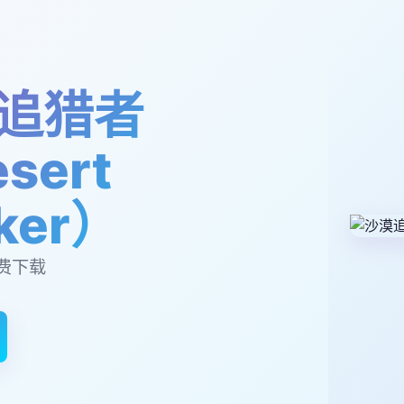
追猎者
sert
lker）
费下载