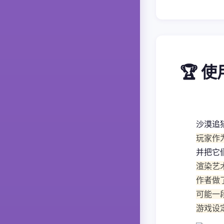
🏆 
沙漠追
玩家作
并把它
渲染艺
作者做
可能一
游戏设