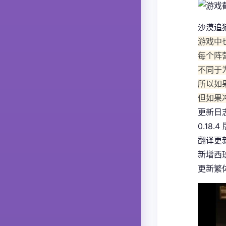
沙漠追
游戏中
每个阵
不同于
所以如
但如果
更新日
0.18.4
翻译更
新增西
更新繁体