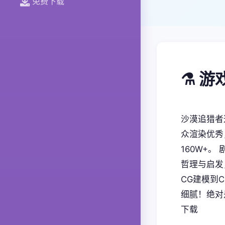
免费下载
⚗️ 
沙漠追猎者
众渲染优秀
160W+
哲理与启发
CG建模到
细腻！绝对
下载