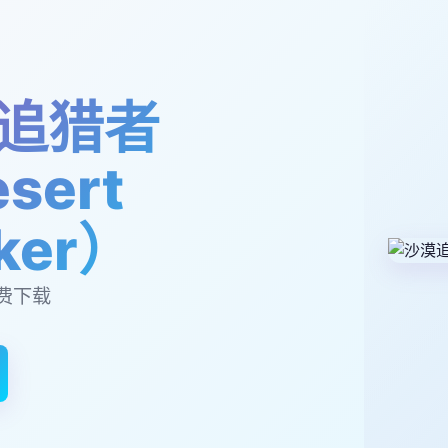
追猎者
sert
lker）
费下载