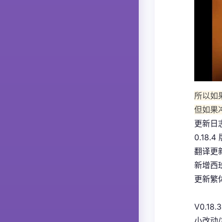
所以如
但如果
更新日
0.18.4
翻译更
新增西
更新繁体
V0.18.3
小改动