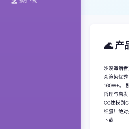
即刻下载
🌊 
沙漠追猎者
众渲染优秀
160W+
哲理与启发
CG建模到
细腻！绝对
下载