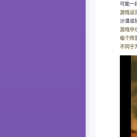
可能一
游戏设
沙漠追
游戏中
每个阵
不同于