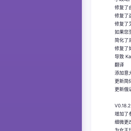
修复了
修复了
修复了
如果您
简化了
修复了如
导致 K
翻译
添加意大
更新简体
更新俄语
V0.18.2
增加了
细微更
为女王