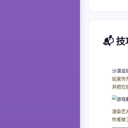
📬 
沙漠追
玩家作
并把它
渲染艺
作者做