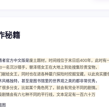
操作秘籍
猎者官方中文版是
废土题材，时间线位于末日后400年，此时有
为一名沉沙猎手，替泽塔女王在大地上到处搜集珍贵宝物，
们献给女王，同时也在进各种墓穴探险时挖掘宝藏，以此充实腰
术风格独特，甚至是图书馆里的世界观之类的都非常优秀，
了很多分支，比如某个角色死了，就会有完全不同的剧情。
段剧情会有六七种不同的平行线，文本足足有一百六十万