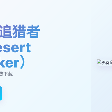
追猎者
sert
lker）
费下载