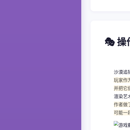
🎭 
沙漠追
玩家作
并把它
渲染艺
作者做
可能一