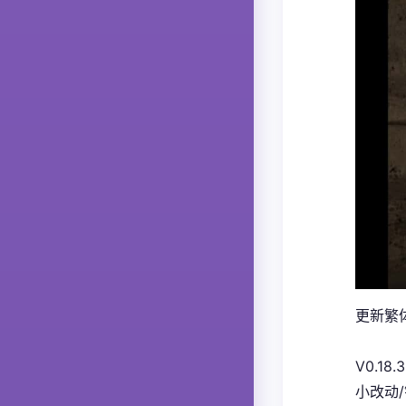
更新繁体
V0.18.3
小改动