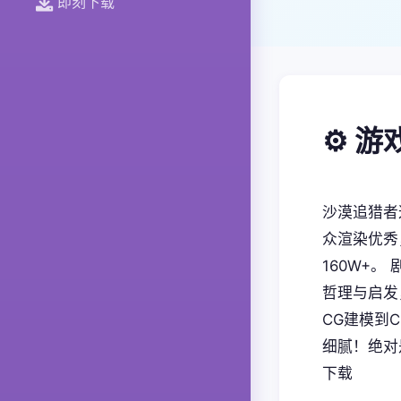
即刻下载
⚙️ 
沙漠追猎者
众渲染优秀
160W+
哲理与启发
CG建模到
细腻！绝对
下载