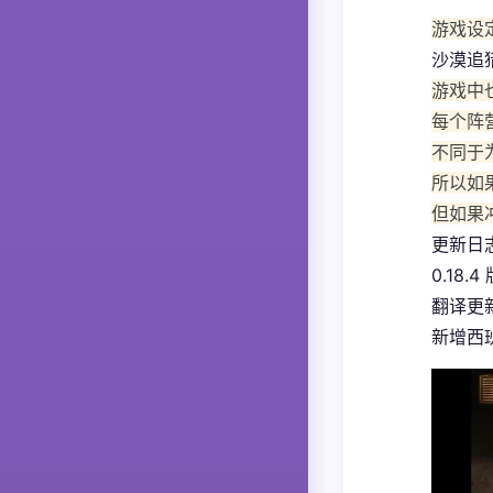
游戏设
沙漠追
游戏中
每个阵
不同于
所以如
但如果
更新日
0.18.4
翻译更
新增西