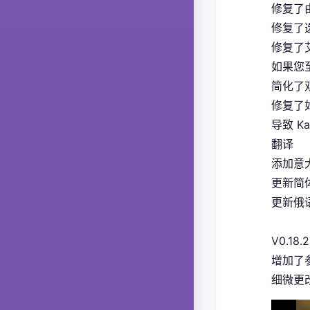
修复了
修复了
修复了
如果您
简化了
修复了如
导致 K
翻译
添加意大
更新简体
更新俄语
V0.18.2
增加了
细微更