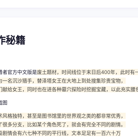
操作秘籍
猎者官方中文版是
废土题材，时间线位于末日后400年，此时有
为一名沉沙猎手，替泽塔女王在大地上到处搜集珍贵宝物，
们献给女王，同时也在进各种墓穴探险时挖掘宝藏，以此充实腰
术风格独特，甚至是图书馆里的世界观之类的都非常优秀，
了很多分支，比如某个角色死了，就会有完全不同的剧情。
段剧情会有六七种不同的平行线，文本足足有一百六十万