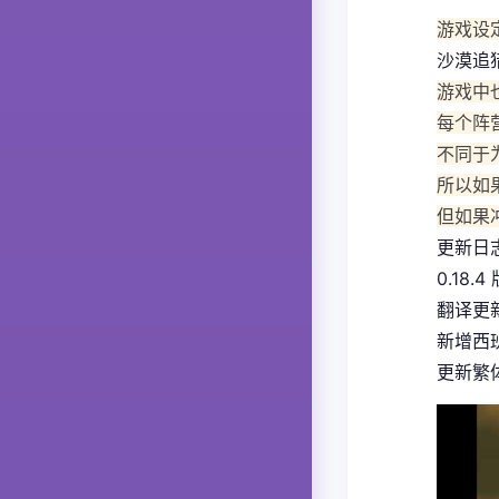
游戏设
沙漠追
游戏中
每个阵
不同于
所以如
但如果
更新日
0.18.4
翻译更
新增西
更新繁体