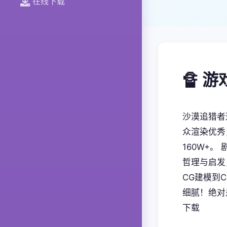
在线下载
🔏 
沙漠追猎者
众渲染优秀
160W+
哲理与启发
CG建模到
细腻！绝对
下载