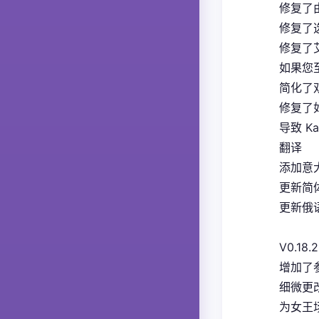
修复了
修复了
修复了
如果您
简化了
修复了如
导致 K
翻译
添加意大
更新简体
更新俄语
V0.18.2
增加了
细微更
为女王