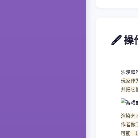
🖋️ 
沙漠追
玩家作
并把它
渲染艺
作者做
可能一