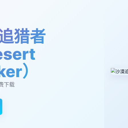
追猎者
sert
lker）
费下载