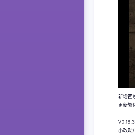
新增西
更新繁体
V0.18.3
小改动