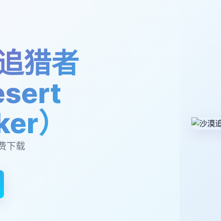
追猎者
sert
lker）
费下载