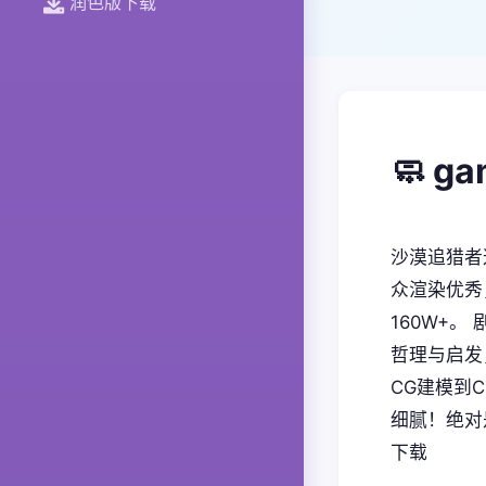
润色版下载
🧼 g
沙漠追猎者
众渲染优秀
160W+
哲理与启发
CG建模到
细腻！绝对
下载