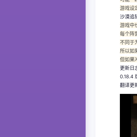
游戏设
沙漠追
游戏中
每个阵
不同于
所以如
但如果
更新日
0.18.4
翻译更