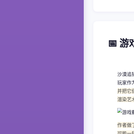
📅 
沙漠追
玩家作
并把它
渲染艺
作者做
可能一