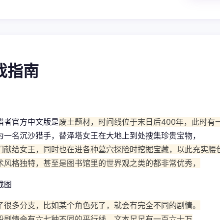
游戏指南
猎者官方中文版是
废土题材，时间线位于末日后400年，此时有
为一名沉沙猎手，替泽塔女王在大地上到处搜集珍贵宝物，
们献给女王，同时也在进各种墓穴探险时挖掘宝藏，以此充实腰
术风格独特，甚至是图书馆里的世界观之类的都非常优秀，
了很多分支，比如某个角色死了，就会有完全不同的剧情。
段剧情会有六七种不同的平行线，文本足足有一百六十万