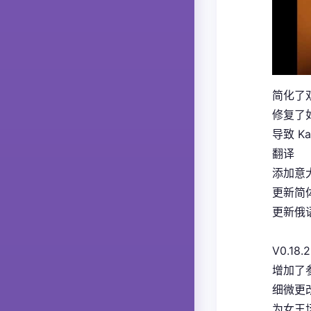
简化了
修复了如
导致 K
翻译
添加意大
更新简体
更新俄语
V0.18.2
增加了
细微更
为女王