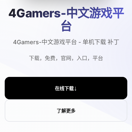
4Gamers-中文游戏平
台
4Gamers-中文游戏平台 - 单机下载 补丁
下载，免费，官网，入口，平台
↓
在线下载
了解更多